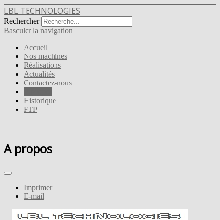
LBL TECHNOLOGIES
Rechercher
Basculer la navigation
Accueil
Nos machines
Réalisations
Actualités
Contactez-nous
A propos
Historique
FTP
A propos
Imprimer
E-mail